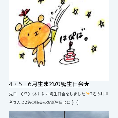
4・5・6月生まれの誕生日会★
先日 6/20（木）にお誕生日会をしました
2名の利用
者さんと2名の職員のお誕生日会に […]