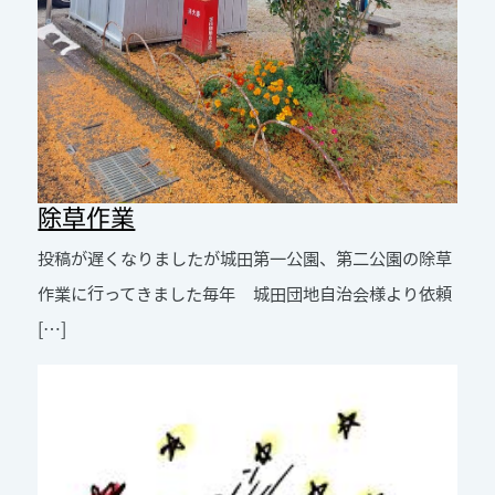
除草作業
投稿が遅くなりましたが城田第一公園、第二公園の除草
作業に行ってきました毎年 城田団地自治会様より依頼
[…]