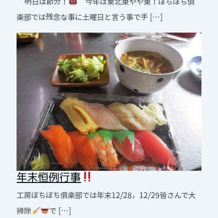
明日は節分！
今年は東北東やや東！ぼちぼち俱
楽部では残念な事に土曜日と言う事で手 […]
年末恒例行事
工房ぼちぼち俱楽部では年末12/28，12/29皆さんで大
掃除
で […]