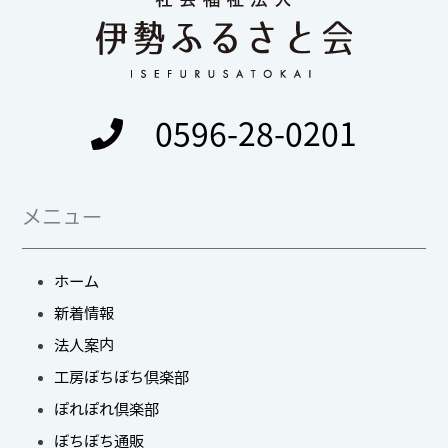
0596-28-0201
メニュー
ホーム
新着情報
法人案内
工房ぼちぼち倶楽部
ぽれぽれ倶楽部
ぼちぼち通販