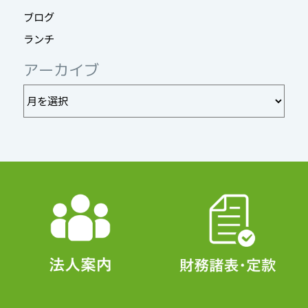
ブログ
ランチ
アーカイブ