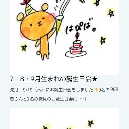
7・8・9月生まれの誕生日会★
先月 9/19（木）にお誕生日会をしました
9名の利用
者さんと2名の職員のお誕生日会に […]