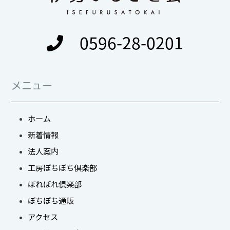
0596-28-0201
メニュー
ホーム
新着情報
法人案内
工房ぼちぼち倶楽部
ぽれぽれ倶楽部
ぼちぼち通販
アクセス