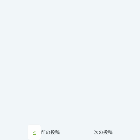
<
前の投稿
次の投稿