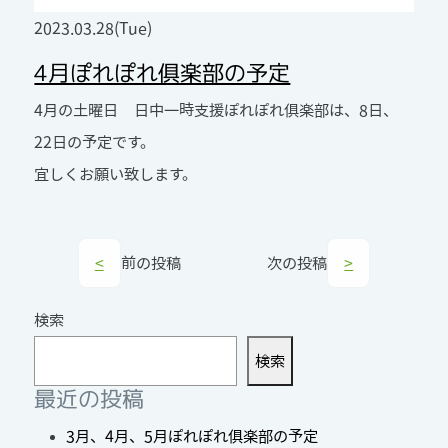
2023.03.28(Tue)
4月ぽれぽれ俱楽部の予定
4月の土曜日 日中一時支援ぽれぽれ俱楽部は、8日、
22日の予定です。
宜しくお願い致します。
<
前の投稿
次の投稿
>
検索
検索
最近の投稿
3月、4月、5月ぽれぽれ俱楽部の予定