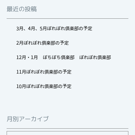
最近の投稿
3月、4月、5月ぽれぽれ俱楽部の予定
2月ぽれぽれ俱楽部の予定
12月・1月 ぼちぼち俱楽部 ぽれぽれ俱楽部
11月ぽれぽれ俱楽部の予定
10月ぽれぽれ俱楽部の予定
月別アーカイブ