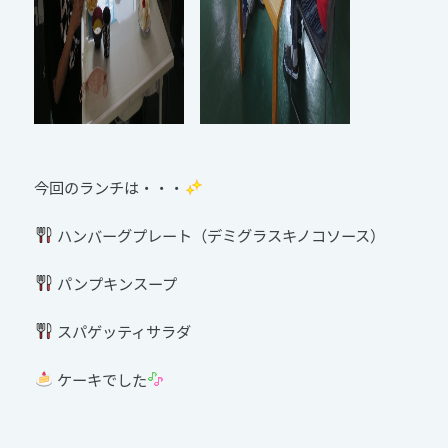
今回のランチは・・・
ハンバーグプレート（デミグラスキノコソース）
パンプキンスープ
スパゲッティサラダ
ケーキでした