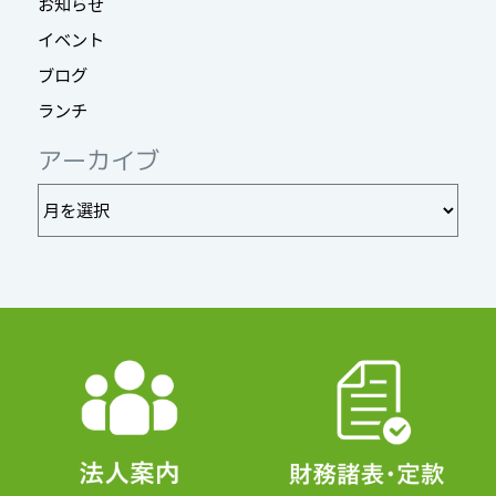
お知らせ
イベント
ブログ
ランチ
アーカイブ