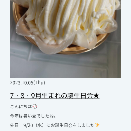
2023.10.05(Thu)
7・8・9月生まれの誕生日会★
こんにちは
今年は暑い夏でしたね。
先日 9/20（水）にお誕生日会をしました