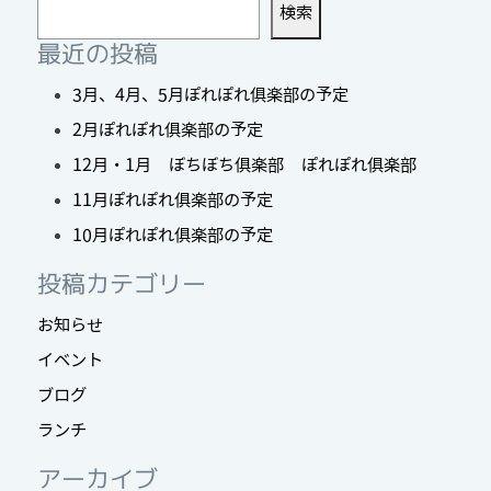
検索
最近の投稿
3月、4月、5月ぽれぽれ俱楽部の予定
2月ぽれぽれ俱楽部の予定
12月・1月 ぼちぼち俱楽部 ぽれぽれ俱楽部
11月ぽれぽれ俱楽部の予定
10月ぽれぽれ俱楽部の予定
投稿カテゴリー
お知らせ
イベント
ブログ
ランチ
アーカイブ