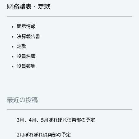
財務諸表・定款
開示情報
決算報告書
定款
役員名簿
役員報酬
最近の投稿
3月、4月、5月ぽれぽれ俱楽部の予定
2月ぽれぽれ俱楽部の予定