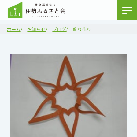
ホーム
お知らせ
ブログ
飾り作り