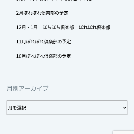
2月ぽれぽれ俱楽部の予定
12月・1月 ぼちぼち俱楽部 ぽれぽれ俱楽部
11月ぽれぽれ俱楽部の予定
10月ぽれぽれ俱楽部の予定
月別アーカイブ