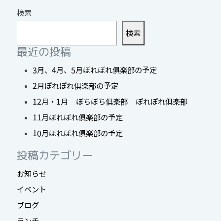
検索
検索
最近の投稿
3月、4月、5月ぽれぽれ俱楽部の予定
2月ぽれぽれ俱楽部の予定
12月・1月 ぼちぼち俱楽部 ぽれぽれ俱楽部
11月ぽれぽれ俱楽部の予定
10月ぽれぽれ俱楽部の予定
投稿カテゴリー
お知らせ
イベント
ブログ