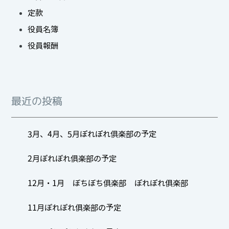
定款
役員名簿
役員報酬
最近の投稿
3月、4月、5月ぽれぽれ俱楽部の予定
2月ぽれぽれ俱楽部の予定
12月・1月 ぼちぼち俱楽部 ぽれぽれ俱楽部
11月ぽれぽれ俱楽部の予定