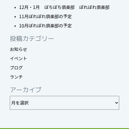
12月・1月 ぼちぼち俱楽部 ぽれぽれ俱楽部
11月ぽれぽれ俱楽部の予定
10月ぽれぽれ俱楽部の予定
投稿カテゴリー
お知らせ
イベント
ブログ
ランチ
アーカイブ