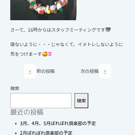
さーて、16時からはスタッフミーティングです
寝ないように・・・じゃなくて、イメトレしないように
気をつけまーす
<
前の投稿
次の投稿
>
検索
検索
最近の投稿
3月、4月、5月ぽれぽれ俱楽部の予定
2月ぽれぽれ俱楽部の予定