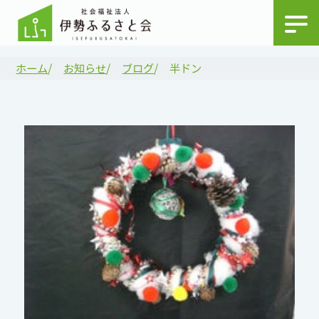
ホーム
お知らせ
ブログ
半ドン