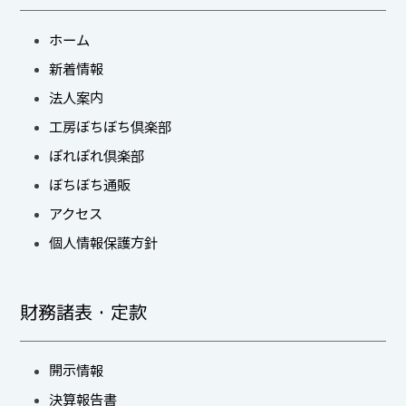
ホーム
新着情報
法人案内
工房ぼちぼち倶楽部
ぽれぽれ倶楽部
ぼちぼち通販
アクセス
個人情報保護方針
財務諸表・定款
開示情報
決算報告書