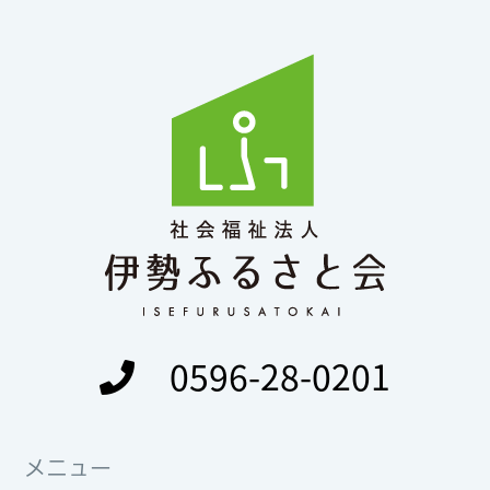
0596-28-0201
メニュー