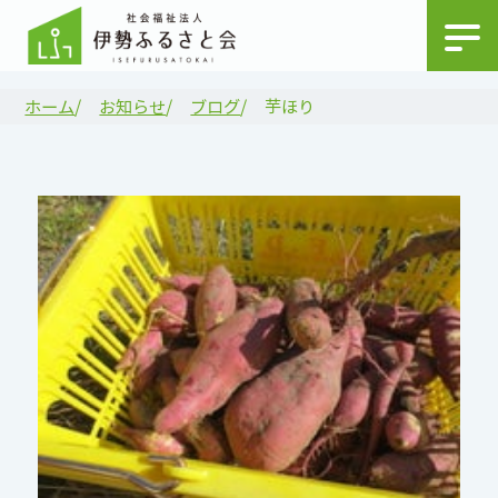
ホーム
お知らせ
ブログ
芋ほり