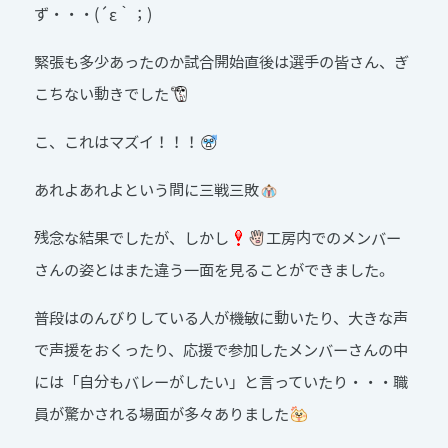
ず・・・(´ε｀；)
緊張も多少あったのか試合開始直後は選手の皆さん、ぎ
こちない動きでした
こ、これはマズイ！！！
あれよあれよという間に三戦三敗
残念な結果でしたが、しかし
工房内でのメンバー
さんの姿とはまた違う一面を見ることができました。
普段はのんびりしている人が機敏に動いたり、大きな声
で声援をおくったり、応援で参加したメンバーさんの中
には「自分もバレーがしたい」と言っていたり・・・職
員が驚かされる場面が多々ありました