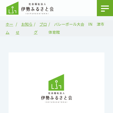
ホー
お知ら
ブロ
バレーボール大会 IN 津市
ム
せ
グ
体育館