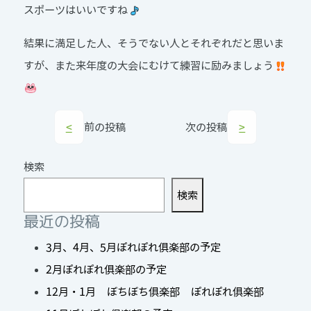
スポーツはいいですね
結果に満足した人、そうでない人とそれぞれだと思いま
すが、また来年度の大会にむけて練習に励みましょう
<
前の投稿
次の投稿
>
検索
検索
最近の投稿
3月、4月、5月ぽれぽれ俱楽部の予定
2月ぽれぽれ俱楽部の予定
12月・1月 ぼちぼち俱楽部 ぽれぽれ俱楽部