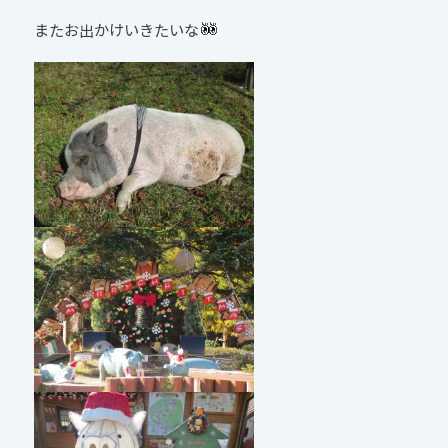
またお出かけいきたいな