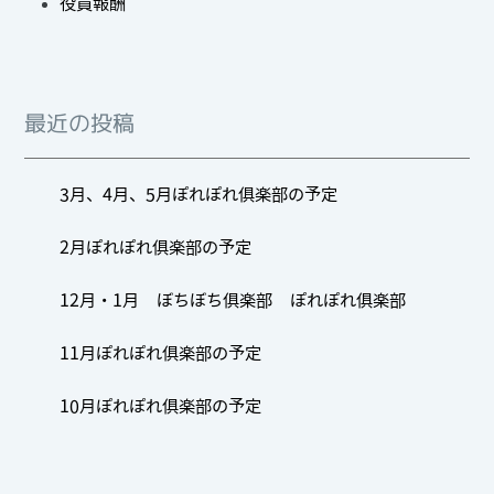
役員報酬
最近の投稿
3月、4月、5月ぽれぽれ俱楽部の予定
2月ぽれぽれ俱楽部の予定
12月・1月 ぼちぼち俱楽部 ぽれぽれ俱楽部
11月ぽれぽれ俱楽部の予定
10月ぽれぽれ俱楽部の予定