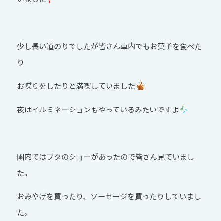
少し長い道のりでしたが皆さん車内でもお菓子を食べた
り
お喋りをしたりと満喫していました
夜はイルミネーションもやっているみたいですよ
園内ではブタのショーがあったので皆さん見ていまし
た。
おみやげを買ったり、ソーセージを買ったりしていまし
た。