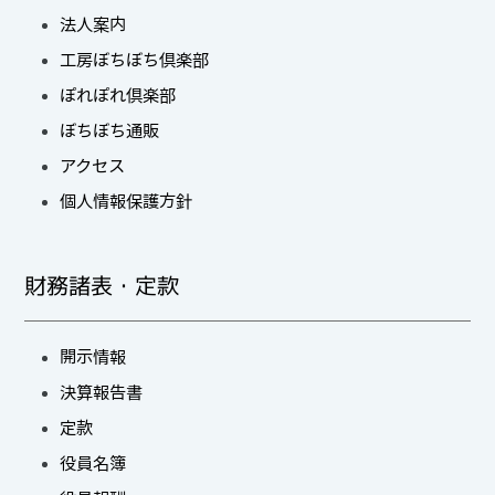
法人案内
工房ぼちぼち倶楽部
ぽれぽれ倶楽部
ぼちぼち通販
アクセス
個人情報保護方針
財務諸表・定款
開示情報
決算報告書
定款
役員名簿